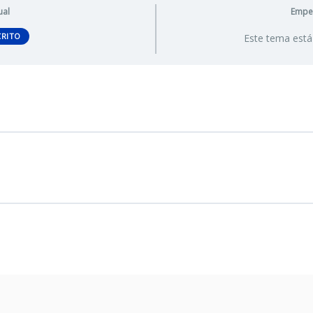
ual
Empez
CRITO
Este tema está