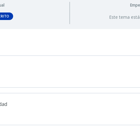
ual
Empez
CRITO
Este tema está
dad
valuación del programa